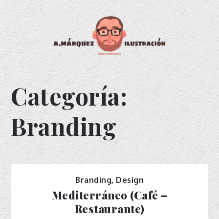
Skip
to
content
Margomdrawer
Ilustrador
Categoría:
Branding
Branding
,
Design
Mediterráneo (Café –
Restaurante)