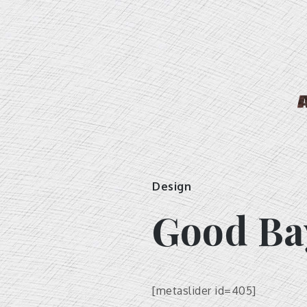
Skip
to
content
Margom
Ilustrador
Design
Good Bay
[metaslider id=405]